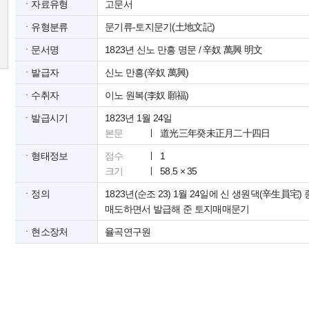
ㆍ자료유형
고문서
ㆍ유형분류
문기류-토지문기(土地文記)
ㆍ문서명
1823년 신노 만흥 명문 / 辛奴 萬興 明文
ㆍ발급자
신노 만흥(辛奴 萬興)
ㆍ수취자
이노 원복(李奴 願福)
ㆍ발급시기
1823년 1월 24일
본문
道光三年癸未正月二十四日
ㆍ형태정보
점수
1
크기
58.5 × 35
ㆍ정의
1823년(순조 23) 1월 24일에 신 생원댁(辛生員宅
매도하면서 발급해 준 토지매매문기
ㆍ현소장처
율곡연구원