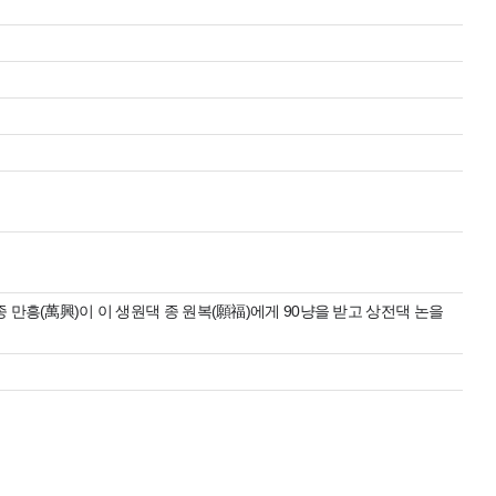
) 종 만흥(萬興)이 이 생원댁 종 원복(願福)에게 90냥을 받고 상전댁 논을