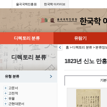
율곡국학진흥원
한국학 아카이브
디렉토리 분류
유람기
홈 > 디렉토리 분류 > 분류정
디렉토리 분류
1823년 신노 만
유형 분류
기본
고문서
고전적
유물
근현대문서