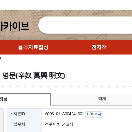
율곡자료집성
전자책
보
흥 명문(辛奴 萬興 明文)
해제
정보
ㆍ자료ID
A003_01_A00424_001
URL복사
ㆍ입수처
전주이씨 선교장