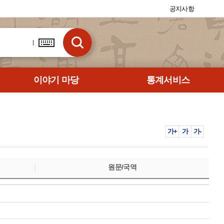
공지사항
이야기 마당
통계서비스
가+
가
가-
원문/국역