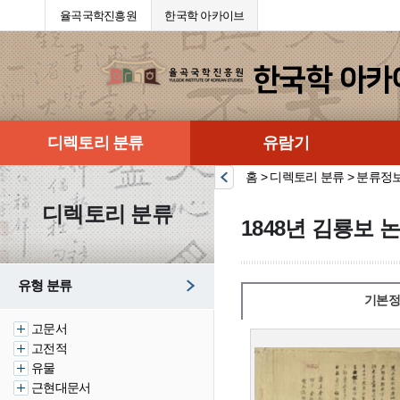
율곡국학진흥원
한국학 아카이브
디렉토리 분류
유람기
홈 > 디렉토리 분류 > 분류정
디렉토리 분류
1848년 김룡보 
유형 분류
기본정
고문서
고전적
유물
근현대문서