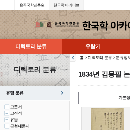
율곡국학진흥원
한국학 아카이브
디렉토리 분류
유람기
홈 > 디렉토리 분류 > 분류정
디렉토리 분류
1834년 김몽필 
유형 분류
기본정
고문서
고전적
유물
근현대문서