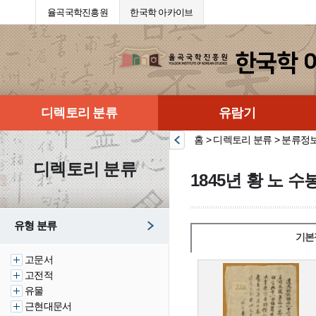
율곡국학진흥원
한국학 아카이브
디렉토리 분류
유람기
홈 > 디렉토리 분류 > 분류정
디렉토리 분류
1845년 황 노 
유형 분류
기본
고문서
고전적
유물
근현대문서