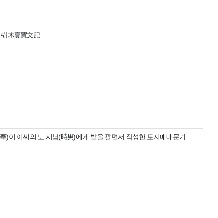
奉 田樹木賣買文記
봉(守奉)이 이씨의 노 시남(時男)에게 밭을 팔면서 작성한 토지매매문기