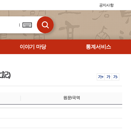
공지사항
이야기 마당
통계서비스
文記)
가+
가
가-
원문/국역