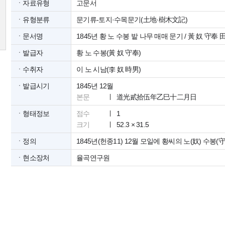
ㆍ자료유형
고문서
ㆍ유형분류
문기류-토지·수목문기(土地·樹木文記)
ㆍ문서명
1845년 황 노 수봉 밭 나무 매매 문기 / 黃 奴 守
ㆍ발급자
황 노 수봉(黃 奴 守奉)
ㆍ수취자
이 노 시남(李 奴 時男)
ㆍ발급시기
1845년 12월
본문
道光貳拾伍年乙巳十二月日
ㆍ형태정보
점수
1
크기
52.3 × 31.5
ㆍ정의
1845년(헌종11) 12월 모일에 황씨의 노(奴) 수
ㆍ현소장처
율곡연구원