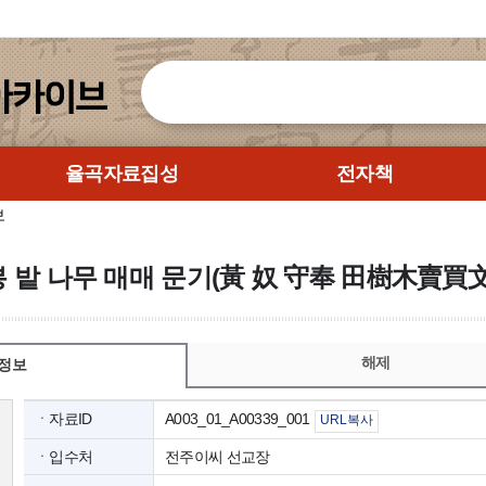
율곡자료집성
전자책
보
수봉 밭 나무 매매 문기(黃 奴 守奉 田樹木賣買
해제
정보
ㆍ자료ID
A003_01_A00339_001
URL복사
ㆍ입수처
전주이씨 선교장