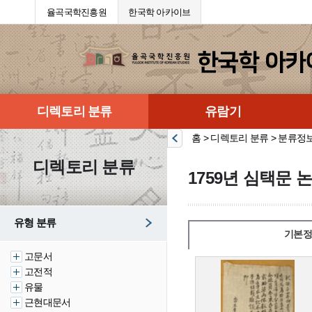
율곡국학진흥원
한국학 아카이브
디렉토리 분류
유람기
홈 > 디렉토리 분류 > 분류정
디렉토리 분류
1759년 심택문 
유형 분류
기본정
고문서
고전적
유물
근현대문서