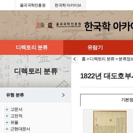
율곡국학진흥원
한국학 아카이브
디렉토리 분류
유람기
홈 > 디렉토리 분류 > 분류정
디렉토리 분류
1822년 대도호
유형 분류
기본정
고문서
고전적
유물
근현대문서