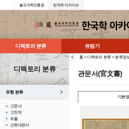
율곡국학진흥원
한국학 아카이브
디렉토리 분류
유람기
홈 > 디렉토리 분류 > 분류정
디렉토리 분류
관문서(官文書)
유형 분류
기본정
고문서
고전적
유물
근현대문서