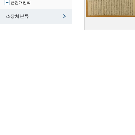
근현대전적
소장처 분류