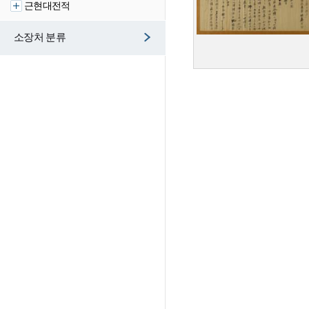
근현대전적
소장처 분류