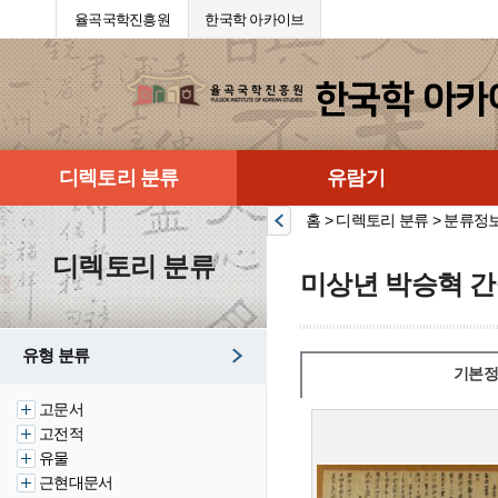
율곡국학진흥원
한국학 아카이브
디렉토리 분류
유람기
홈 > 디렉토리 분류 > 분류정
디렉토리 분류
미상년 박승혁 간찰
유형 분류
기본정
고문서
고전적
유물
근현대문서