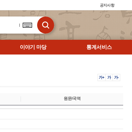
공지사항
이야기 마당
통계서비스
가+
가
가-
원문/국역