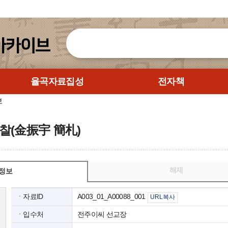
율곡자료집성
전자책
보
찰(金振宇 簡札)
해제
정보
ㆍ자료ID
A003_01_A00088_001
URL복사
ㆍ입수처
전주이씨 선교장