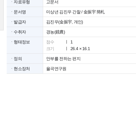
ㆍ자료유형
고문서
ㆍ문서명
미상년 김진우 간찰 / 金振宇 簡札
ㆍ발급자
김진우(金振宇, 개인)
ㆍ수취자
경농(鏡農)
ㆍ형태정보
점수
1
크기
26.4 × 16.1
ㆍ정의
안부를 전하는 편지
ㆍ현소장처
율곡연구원