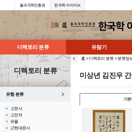
율곡국학진흥원
한국학 아카이브
디렉토리 분류
유람기
홈 > 디렉토리 분류 > 분류정
디렉토리 분류
미상년 김진우 간
유형 분류
기본
고문서
고전적
유물
근현대문서