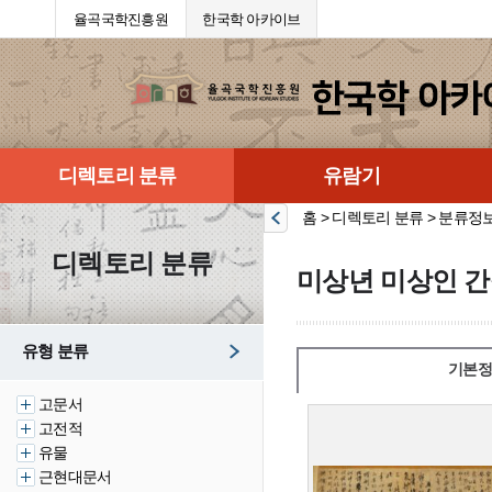
율곡국학진흥원
한국학 아카이브
디렉토리 분류
유람기
홈 > 디렉토리 분류 > 분류정
디렉토리 분류
미상년 미상인 간
유형 분류
기본정
고문서
고전적
유물
근현대문서