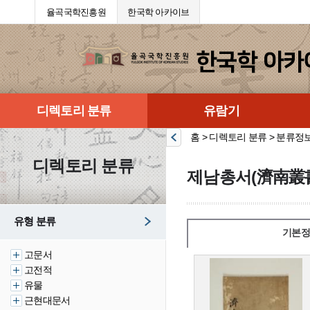
율곡국학진흥원
한국학 아카이브
디렉토리 분류
유람기
홈 > 디렉토리 분류 > 분류정
디렉토리 분류
제남총서(濟南叢
유형 분류
기본정
고문서
고전적
유물
근현대문서