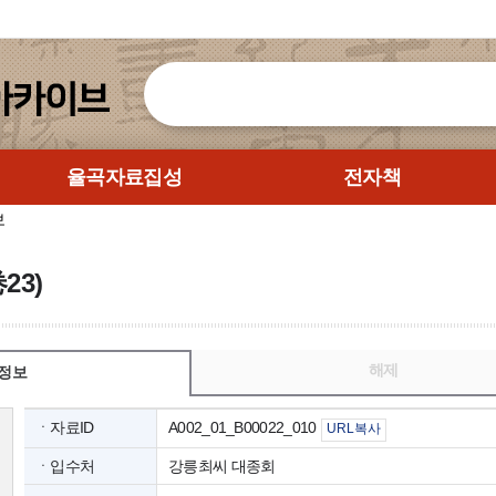
율곡자료집성
전자책
보
23)
해제
정보
ㆍ자료ID
A002_01_B00022_010
URL복사
ㆍ입수처
강릉최씨 대종회