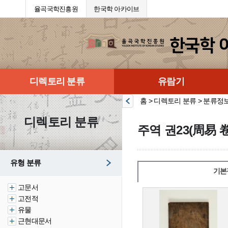
율곡국학진흥원
한국학 아카이브
디렉토리 분류
유람기
홈 > 디렉토리 분류 > 분류정
디렉토리 분류
주역 권23(周易 卷
유형 분류
기본
고문서
고전적
유물
근현대문서