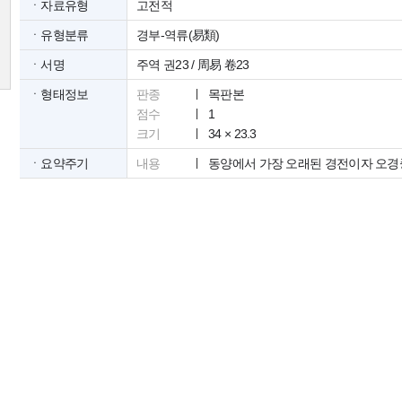
ㆍ자료유형
고전적
ㆍ유형분류
경부-역류(易類)
ㆍ서명
주역 권23 / 周易 卷23
ㆍ형태정보
판종
목판본
점수
1
크기
34 × 23.3
ㆍ요약주기
내용
동양에서 가장 오래된 경전이자 오경