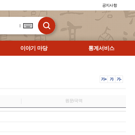
공지사항
이야기 마당
통계서비스
가+
가
가-
원문/국역