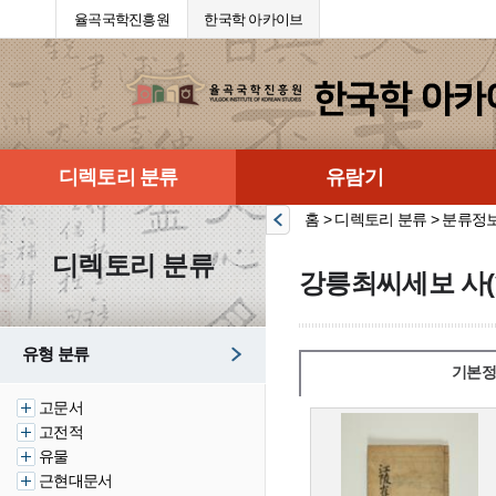
율곡국학진흥원
한국학 아카이브
디렉토리 분류
유람기
홈 > 디렉토리 분류 > 분류정
디렉토리 분류
강릉최씨세보 사(
유형 분류
기본정
고문서
고전적
유물
근현대문서