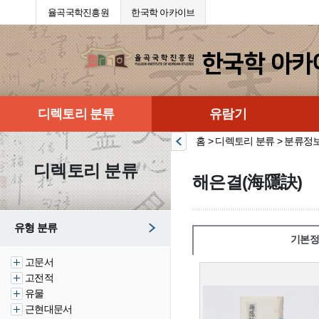
율곡국학진흥원
한국학 아카이브
디렉토리 분류
유람기
홈 > 디렉토리 분류 > 분류정
디렉토리 분류
해은결(海隱訣)
유형 분류
기본정
고문서
고전적
유물
근현대문서