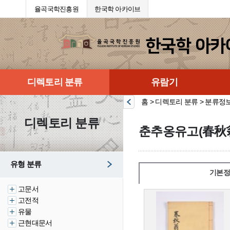
율곡국학진흥원
한국학 아카이브
디렉토리 분류
유람기
홈 > 디렉토리 분류 > 분류정
디렉토리 분류
춘추옹유고(春秋
유형 분류
기본정
고문서
고전적
유물
근현대문서