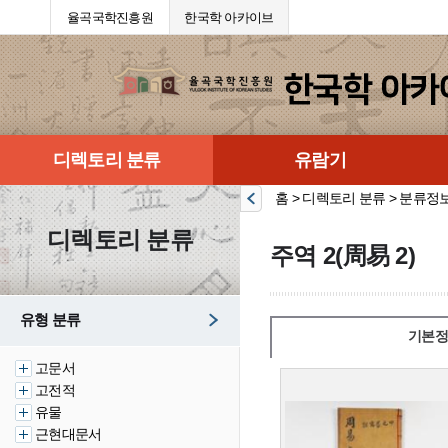
율곡국학진흥원
한국학 아카이브
디렉토리 분류
유람기
홈 > 디렉토리 분류 > 분류정
디렉토리 분류
주역 2(周易 2)
유형 분류
기본정
고문서
고전적
유물
근현대문서