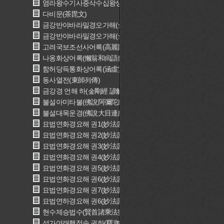
염라왕수기사중삭수십왕생칠왕생정토경(閻羅王授記四衆逆修
다비문(茶毘文)
금강반야바라밀경오가해(金剛般若波羅蜜經五家解)
금강반야바라밀경오가해(金剛般若波羅蜜經五家解)
고려국보조선사어록(高麗國普照禪師語錄)
나옹화상어록(懶翁和尙語錄)
함허당득통화상어록(涵虛堂得通和尙語錄)
동사열전(東師列傳)
금강경 언해 하(金剛經 諺解 下)
불설아미타불(佛說阿彌陀經)
불설대목운경(佛說大目連經)
묘법연화경요해 권1(妙法蓮華經要解 卷一)
묘법연화경요해 권2(妙法蓮華經要解 卷二)
묘법연화경요해 권3(妙法蓮華經要解 卷三)
묘법연화경요해 권4(妙法蓮華經要解 卷四)
묘법연화경요해 권5(妙法蓮華經要解 卷五)
묘법연화경요해 권6(妙法蓮華經要解 卷六)
묘법연화경요해 권7(妙法蓮華經要解 卷七)
묘법연하경요해 권6(妙法蓮華經要解 卷六)
현수제승법수(賢首諸乘法數)
석가여래행적송 권하(釋迦如來行蹟頌 卷下)