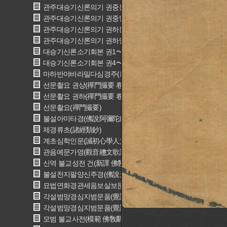
관주대승기신론의기 권중본(冠註大乗起信論義記 卷中本)
관주대승기신론의기 권중말(冠註大乗起信論義記 卷中末)
관주대승기신론의기 권하본(冠註大乗起信論義記 卷下本)
관주대승기신론의기 권하말(冠註大乗起信論義記 卷下末)
대승기신론소기회본 권1〜3(大乘起信論疏記會本 卷一〜三)
대승기신론소기회본 권4〜6(大乘起信論疏記會本 卷四〜六)
마하반야바라밀다심경주(摩訶般若波羅蜜多心經註)
선문촬요 권상(禪門撮要 卷上)
선문촬요 권하(禪門撮要 卷下)
선문촬요(禪門撮要)
불설아미타경(佛說阿彌陀經)
제경류초(諸經類鈔)
계초심학인문(誡初心學人文)
관음예문가영(觀音禮文歌詠)
신역 불교성전 건(新譯 佛敎聖典 乾)
불설천지팔양신주경(佛說天地八陽神呪經)
묘법연화경관세음보살보문품(妙法蓮華經觀世音菩薩普門品)
각설범망경심지범문품(覺說梵網經心地法門品)
각설범망경심지범문품(覺說梵網經心地法門品)
모범 불교사전(模範 佛敎辭典)