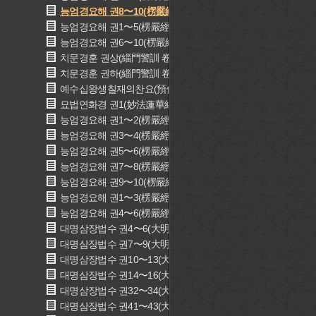
능엄경요해 권8〜10(楞嚴經要解 卷四〜七)
능엄경요해 권1〜5(楞嚴經要解 卷一〜五)
능엄경요해 권6〜10(楞嚴經要解 卷六〜十)
치문경훈 권상(緇門警訓 卷上)
치문경훈 권하(緇門警訓 卷下)
예수십왕생칠재의찬요(預修十王生七齋儀纂要)
묘법연화경 권1(妙法蓮華經 卷一)
능엄경요해 권1〜2(楞嚴經要解 卷一〜二)
능엄경요해 권3〜4(楞嚴經要解 卷三〜四)
능엄경요해 권5〜6(楞嚴經要解 卷五〜六)
능엄경요해 권7〜8(楞嚴經要解 卷七〜八)
능엄경요해 권9〜10(楞嚴經要解 卷九〜十)
능엄경요해 권1〜3(楞嚴經要解 卷一〜三)
능엄경요해 권4〜6(楞嚴經要解 卷四〜六)
대명삼장법수 권4〜6(大明三藏法數 卷四〜六)
대명삼장법수 권7〜9(大明三藏法數 卷七〜九)
대명삼장법수 권10〜13(大明三藏法數 卷十〜十三)
대명삼장법수 권14〜16(大明三藏法數 卷十四〜十六)
대명삼장법수 권32〜34(大明三藏法數 卷三十二〜三十四)
대명삼장법수 권41〜43(大明三藏法數 卷四十一〜四十三)