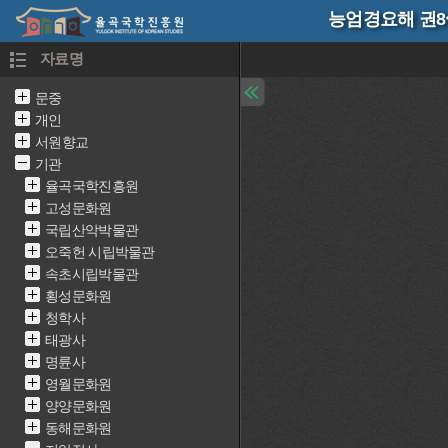
능엄경요해 권8
자료명
문중
개인
서원향교
기관
율곡국학진흥원
고성문화원
국립산악박물관
오죽헌 시립박물관
속초시립박물관
횡성문화원
청학사
태광사
명륜사
영월문화원
양양문화원
동해문화원