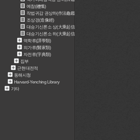
예참(禮懺)
작법귀감 권상하(作法龜鑑 卷上下)
조상경(造像經)
대승기신론소 상(大乘起信論疏 上)
대승기신론소 하(大乘起信論疏 下)
역학류(譯學類)
의가류(醫家類)
자전류(字典類)
집부
근현대전적
동해시청
Harvard-Yenching Library
기타