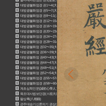
달마대사관심론 권1(達磨大師觀心論 卷一)
대방광불화엄경 권1〜4(大方廣佛華嚴經 卷一〜四)
대방광불화엄경 권5〜7(大方廣佛華嚴經 卷五〜七)
대방광불화엄경 권8〜11(大方廣佛華嚴經 卷八〜十一)
대방광불화엄경 권12〜15(大方廣佛華嚴經 卷十二〜十五)
대방광불화엄경 권16〜19(大方廣佛華嚴經 卷十六〜十九)
대방광불화엄경 권20〜23(大方廣佛華嚴經 卷二十〜二十三)
대방광불화엄경 권24〜27(大方廣佛華嚴經 卷二四〜二十七)
대방광불화엄경 권28〜31(大方廣佛華嚴經 卷二十八〜三十一
대방광불화엄 권32〜35(大方廣佛華嚴經 卷三十二〜三十五)
대방광불화엄 권36〜39(大方廣佛華嚴經 卷三十六〜三十九)
대방광불화엄 권40〜43(大方廣佛華嚴經 卷四十〜四十三)
대방광불화엄 권44〜47(大方廣佛華嚴經 卷四十四〜四十七)
대방광불화엄 권48〜51(大方廣佛華嚴經 卷四十八〜五十一)
대방광불화엄 권52〜54(大方廣佛華嚴經 卷五十二〜五十四)
대방광불화엄경 권55〜57(大方廣佛華嚴經 卷五十五〜五十七
대방광불화엄경 권58〜60(大方廣佛華嚴經 卷五十八〜六十)
계초심학인문(誡初心學人文)
육조대사법보단경(六祖大師法寶壇經)
팔상록(八相錄)
관주대승기신론의기 권상(冠註大乗起信論義記 卷上)