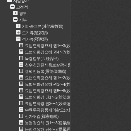
지암정사
고전적
경부
자부
기타종교류(其他宗敎類)
도가류(道家類)
석가류(釋家類)
묘법연화경요해 권1〜3(妙法蓮華經要解 卷一〜三)
묘법연화경요해 권4〜7(妙法蓮華經要解 卷四〜七)
육경합부(六經合部)
천수천안관세음보살광대원만무애대비심다라니경(千手千眼觀
경덕전등록(景德傳燈錄)
묘법연화경요해 권1〜2(妙法蓮華經要解 卷一〜二)
묘법연화경요해 권3〜4(妙法蓮華經要解 卷三一〜四)
묘법연화경요해 권5〜6(妙法蓮華經要解 卷五〜六)
묘법연화경 권1〜2(妙法蓮華經 卷一〜二)
묘법연화경 권3〜4(妙法蓮華經 卷三〜四)
수륙무차평등재의촬요(水陸無遮平等齋儀撮要)
선가귀감(禪家龜鑑)
능엄경요해 권1〜3(楞嚴經要解 卷一〜三)
능엄경요해 권4〜7(楞嚴經要解 卷四〜七)