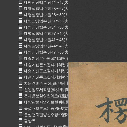
대명삼장법수 권44〜46(大明三藏法數 卷四十四〜四十六)
대명삼장법수 권25〜27(大明三藏法數 卷二十五〜二十七)
대명삼장법수 권28〜30(大明三藏法數 卷二十八〜三十)
대명삼장법수 권31〜33(大明三藏法數 卷三十一〜三十三)
대명삼장법수 권34〜36(大明三藏法數 卷三十四〜三十六)
대명삼장법수 권37〜40(大明三藏法數 卷三十七〜四十)
대명삼장법수 권41〜43(大明三藏法數 卷四十一〜四十三)
대명삼장법수 권44〜46(大明三藏法數 卷四十四〜四十六)
대명삼장법수 권47〜50(大明三藏法數 卷四十七〜五十)
대승기신론소필삭기회편 권1(大乘起信論䟽筆削記會編 卷一)
대승기신론소필삭기회편 권2(大乘起信論䟽筆削記會編 卷二)
대승기신론소필삭기회편 권3(大乘起信論䟽筆削記會編 卷三)
대승기신론소필삭기회편(大乘起信論䟽筆削記會編)
치문경훈주 권상(緇門警訓註 卷上)
선원집도서착병(禪源集都序着柄)
관세음보살영험약초(觀世音菩薩靈驗略抄)
대방광불화엄경보현행원품소(大方廣佛華嚴經普賢行願品疏)
불설대보부모은중경(佛說大報父母恩重經)
불설천지팔양신주경주(佛說天地八陽神呪經註)
팔샹록