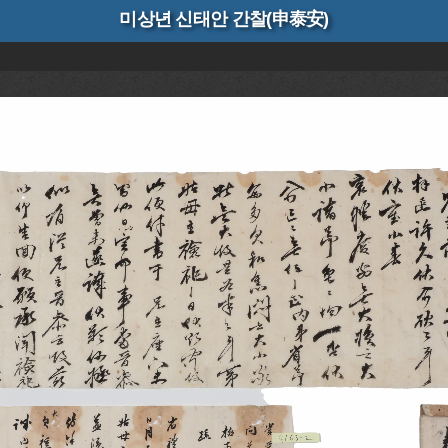
미상년 신태안 간찰(申泰安)