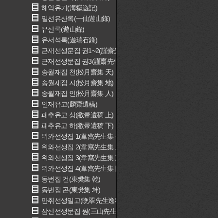
해악유기(海嶽遊記)
일선유산록(一仙遊山錄)
유산록(遊山錄)
유서석록(遊瑞石錄)
근재선생문집 권1~2(謹齋先生文集 卷之一二)
근재선생문집 권3(謹齋先生文集 卷之三)
송월재집 천(松月齋集 天)
송월재집 지(松月齋集 地)
송월재집 인(松月齋集 人)
인재유고(麟齋遺稿)
폐추유고 상(敝帚遺稿 上)
폐추유고 하(敝帚遺稿 下)
위와선생집 1(韋窩先生集 一)
위와선생집 2(韋窩先生集 二)
위와선생집 3(韋窩先生集 三)
위와선생집 4(韋窩先生集 四)
동번집 건(東樊集 乾)
동번집 곤(東樊集 坤)
만취선생일고(晩翠先生逸稿)
삼산선생문집 원(三山先生文集 元)