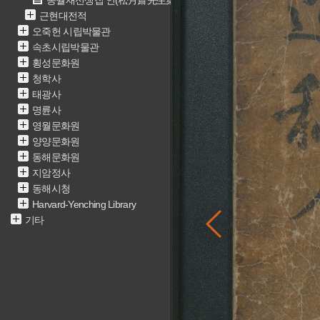
송월재선생집 인(松月齋先生集 人)
근현대전적
오죽헌 시립박물관
속초시립박물관
횡성문화원
청학사
태광사
명륜사
영월문화원
양양문화원
동해문화원
지암정사
동해시청
Harvard-Yenching Library
기타