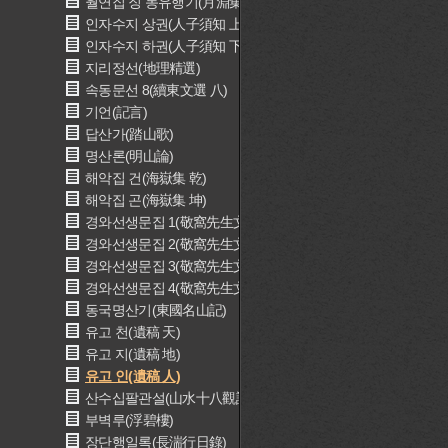
월연집 징 동유행기(月淵集 徴 東遊紀行)
인자수지 상권(人子須知 上卷)
인자수지 하권(人子須知 下卷)
지리정선(地理精選)
속동문선 8(續東文選 八)
기언(記言)
답산가(踏山歌)
명산론(明山論)
해악집 건(海嶽集 乾)
해악집 곤(海嶽集 坤)
경와선생문집 1(敬窩先生文集 一)
경와선생문집 2(敬窩先生文集 二)
경와선생문집 3(敬窩先生文集 三)
경와선생문집 4(敬窩先生文集 四)
동국명산기(東國名山記)
유고 천(遺稿 天)
유고 지(遺稿 地)
유고 인(遺稿 人)
산수십팔관설(山水十八觀說)
부벽루(浮碧樓)
장단행일록(長湍行日錄)