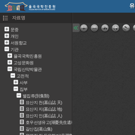
유
자료명
문중
개인
서원향교
기관
율곡국학진흥원
고성문화원
국립산악박물관
고전적
사부
집부
별집류(別集類)
묘산지 천(墓山誌 天)
묘산지 지(墓山誌 地)
묘산지 인(墓山誌 人)
호우선생유고(湖憂先生遺稿)
갈산집(葛山集)