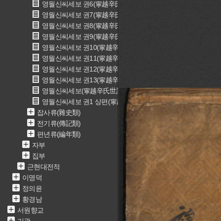
영월신씨세보 권6(寧越辛氏世譜 卷六)
영월신씨세보 권7(寧越辛氏世譜 卷七)
영월신씨세보 권8(寧越辛氏世譜 卷八)
영월신씨세보 권9(寧越辛氏世譜 卷九)
영월신씨세보 권10(寧越辛氏世譜 卷十)
영월신씨세보 권11(寧越辛氏世譜 卷十一)
영월신씨세보 권12(寧越辛氏世譜 卷十二)
영월신씨세보 권13(寧越辛氏世譜 卷十三)
영월신씨세보(寧越辛氏世譜)
영월신씨세보 권1 상편(寧越辛氏世譜 卷一 上篇)
잡사류(雜史類)
전기류(傳記類)
편년류(編年類)
자부
집부
근현대전적
이명덕
정의윤
황경남
서원향교