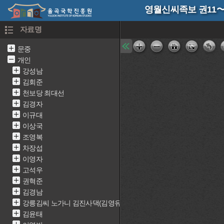
영월신씨족보 권11〜
자료명
문중
개인
강성남
김회준
천보당 최대선
김경자
이규대
이상국
조영복
차장섭
이영자
고석우
권혁준
김경남
강릉김씨 노가니 김진사댁(김영유)
김윤태