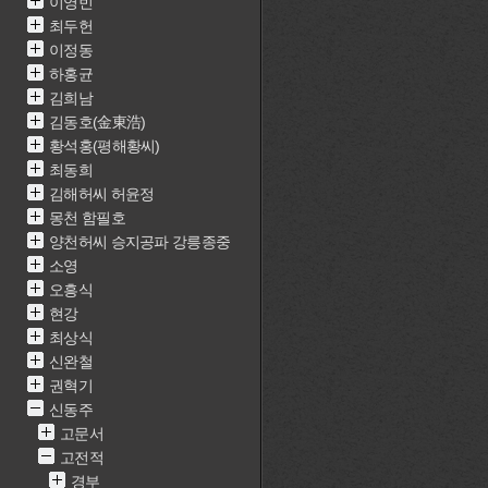
이영빈
최두헌
이정동
하홍균
김희남
김동호(金東浩)
황석홍(평해황씨)
최동희
김해허씨 허윤정
몽천 함필호
양천허씨 승지공파 강릉종중
소영
오흥식
현강
최상식
신완철
권혁기
신동주
고문서
고전적
경부