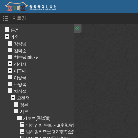
자료명
문중
개인
강성남
김회준
천보당 최대선
김경자
이규대
이상국
조영복
차장섭
고전적
경부
사부
계보류(系譜類)
남해김씨 족보 권1(南海金氏族譜 卷一)
남해김씨족보 권2(南海金氏族譜 卷二)