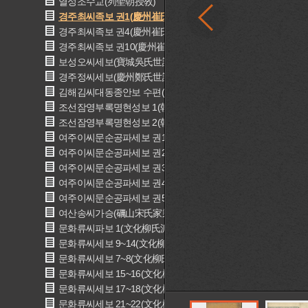
열성조수교(列聖朝授敎)
경주최씨족보 권1(慶州崔氏族譜 卷一)
경주최씨족보 권4(慶州崔氏族譜 卷四)
경주최씨족보 권10(慶州崔氏族譜 卷十)
보성오씨세보(寶城吳氏世譜)
경주정씨세보(慶州鄭氏世譜)
김해김씨대동종안보 수편(金海金氏大同宗案譜 首編)
조선잠영부록명현성보 1(朝鮮簪纓附錄名賢姓譜 一)
조선잠영부록명현성보 2(朝鮮簪纓附錄名賢姓譜 二)
여주이씨문순공파세보 권1(驪州李氏文順公派世譜 卷一)
여주이씨문순공파세보 권2(驪州李氏文順公派世譜 卷二)
여주이씨문순공파세보 권3(驪州李氏文順公派世譜 卷三)
여주이씨문순공파세보 권4(驪州李氏文順公派世譜 卷四)
여주이씨문순공파세보 권5(驪州李氏文順公派世譜 卷五)
여산송씨가승(礪山宋氏家乘)
문화류씨파보 1(文化柳氏派譜 1)
문화류씨세보 9~14(文化柳氏世譜 9~14)
문화류씨세보 7~8(文化柳氏世譜 7~8)
문화류씨세보 15~16(文化柳氏世譜 15~16)
문화류씨세보 17~18(文化柳氏世譜 17~18)
문화류씨세보 21~22(文化柳氏世譜 21~22)