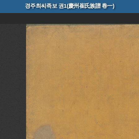
경주최씨족보 권1(慶州崔氏族譜 卷一)