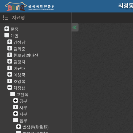
리정동
자료명
문중
개인
강성남
김회준
천보당 최대선
김경자
이규대
이상국
조영복
차장섭
고전적
경부
사부
자부
집부
별집류(別集類)