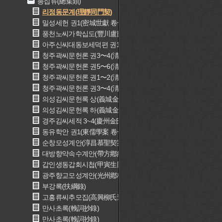
총집류(總集類)
리정동문계(理靜同門契)
밀성세헌 권1(密城世獻 卷一)
풍천노씨가학십도(豐川盧氏家學十圖)
아주신씨대동보세덕편 권1(鵝洲申氏大同譜世德編 卷一)
청주곽씨문헌론 권3〜4(淸州郭氏文獻錄 卷三〜四)
청주곽씨문헌론 권5〜6(淸州郭氏文獻錄 卷五〜六)
청주곽씨문헌론 권1〜2(淸州郭氏文獻錄 卷一〜二)
청주곽씨문헌론 권3〜4(淸州郭氏文獻錄 卷三〜四)
의성김씨문헌록 상(義城金氏文獻錄 上)
의성김씨문헌록 하(義城金氏文獻錄 下)
경주김씨세적 3~4(慶州金氏世蹟 三~四)
동유학안 권1(東儒學案 卷一)
순창모성계안(淳昌慕聖契案)
대방향약속수계안(帶方鄕約續修縘案)
갑인생동갑회시첩(甲寅生同甲會詩帖)
광주향교모성계안(光州鄕校慕聖契)
부강록(扶綱錄)
고흥류씨추모집(高興柳氏追慕集)
만사초록(輓詞抄錄)
만사초록(輓詞抄錄)