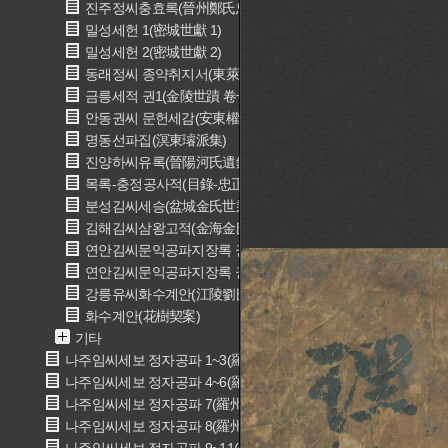
진주정씨충효록(晉州鄭氏忠孝錄)
밀성세헌 1(密城世獻 1)
밀성세헌 2(密城世獻 2)
동래정씨 종약취지서(東萊鄭氏 宗約趣旨書)
금릉세적 권1(金陵世蹟 卷一)
안동권씨 문헌세감(安東權氏 文獻世鑑)
명동선파집(溟東璿派集)
진양하씨유록(晉陽河氏遺錄)
목록-충정공사적(目錄-忠正公事蹟)
분성김씨세승(盆城金氏世乘)
김해김씨삼왕고적(金海金氏三王世古蹟)
연안김씨문익공파지장록 권1(延安金氏文翼公派誌狀錄 卷一)
연안김씨문익공파지장록 권2(延安金氏文翼公派誌狀錄 卷二)
강릉유씨화수계안(江陵劉氏花樹稧案)
화수계안(花樹契案)
기타
나주임씨세보 정자공파 1~3(羅州林氏世譜 正字公派 1~3)
나주임씨세보 정자공파 4~6(羅州林氏世譜 正字公派 4~6)
나주임씨세보 정자공파 7(羅州林氏世譜 正字公派 7)
나주임씨세보 정자공파 8(羅州林氏世譜 正字公派 8)