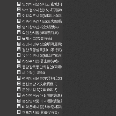
밀성박씨모선세고(密城朴氏慕先世稿)
박소정수시첩(朴小汀壽詩帖)
취강회혼시집(翠岡回婚詩集)
정충각중건시집(旌忠閣重建詩集)
송사창수집(松社唱酬集)
학련찬시집(學蓮讚詩集)
율재시고(栗齋詩稿)
김명제경수집(金明濟慶壽集)
경산효행실록(耕山孝行實錄)
유은수연시집(楡隱晬宴詩集)
창산수시첩(蒼山壽詩帖)
동감강목동간회원안(東鑑綱目同刊會員案)
세수첩(世壽帖)
평택임씨문헌(平澤林氏文獻)
문헌보감 2(文獻寶鑑 2)
문헌보감 3(文獻寶鑑 3)
증산염락풍아 1(增刪濂洛風雅 1)
증산염락풍아 2(增刪濂洛風雅 2)
태학은배시집(太學恩杯詩集)
경모계시집(景慕稧詩集)