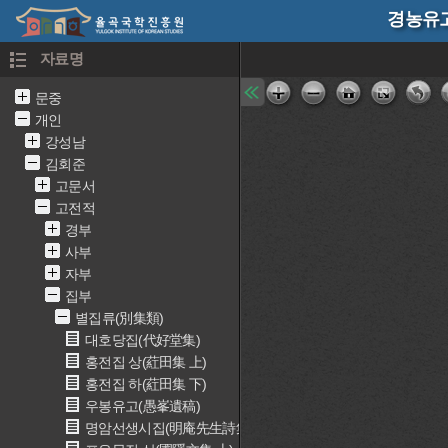
경농유고 
자료명
문중
개인
강성남
김회준
고문서
고전적
경부
사부
자부
집부
별집류(別集類)
대호당집(代好堂集)
홍전집 상(葒田集 上)
홍전집 하(葒田集 下)
우봉유고(愚峯遺稿)
명암선생시집(明庵先生詩集)