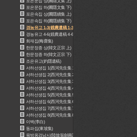
포은문집 상(圃隱文集 上)
포은문집 하(圃隱文集 下)
포은속집 상(圃隱續集 上)
포은속집 하(圃隱續集 下)
경농유고 1-3(鏡農遺稿 1-3)
경농유고 4-6(鏡農遺稿 4-6)
회재집(晦齋集)
한문정종 상(韓文正宗 上)
한문정종 하(韓文正宗 下)
조은유고(釣隱遺稿)
서하선생집 1(西河先生集 1)
서하선생집 2(西河先生集 2)
서하선생집 3(西河先生集 3)
서하선생집 4(西河先生集 4)
서하선생집 5(西河先生集 5)
서하선생집 6(西河先生集 6)
서하선생집 7(西河先生集 7)
서하선생집 8(西河先生集 8)
이백(李白)
동파집(東坡集)
육방옹검남시(陸放翁劍南詩)