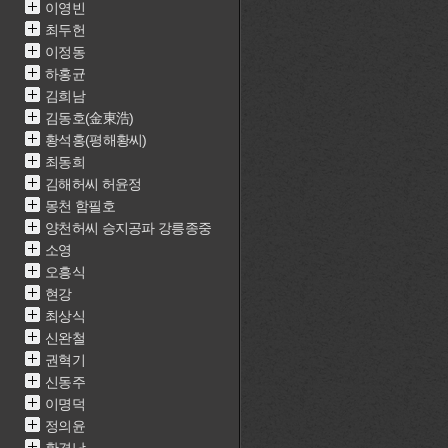
이영빈
최두헌
이정동
하홍균
김희남
김동호(金東浩)
황석홍(평해황씨)
최동희
김해허씨 허윤정
몽천 함필호
양천허씨 승지공파 강릉종중
소영
오흥식
현강
최상식
신완철
권혁기
신동주
이명덕
정의윤