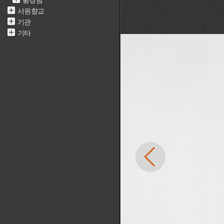
황경남
서원향교
기관
기타