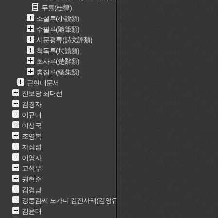
두률(杜律)
소설류(小說類)
수필류(隨筆類)
시문평류(詩文評類)
척독류(尺讀類)
초사류(楚辭類)
총집류(總集類)
근현대문서
천보당 최대선
김경자
이규대
이상국
조영복
차장섭
이영자
고석우
권혁준
김경남
강릉김씨 노가니 김진사댁(김영유)
김윤태