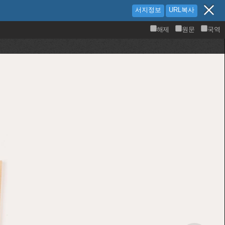
서지정보
URL복사
해제
원문
국역