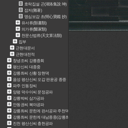
호락집설 곤(湖洛集說 坤)
잡저(雜著)
명심보감 초(明心寶鑑 抄)
유서류(類書類)
의가류(醫家類)
천문산법류(天文算法類)
집부
근현대문서
근현대전적
창녕조씨 강릉종회
평산신씨 대종중
강릉최씨 산황 장현댁
음성 평산신씨 오갑 판윤공 종중
파주 인동장씨
양평 덕수이씨 문정공파
강릉박씨 삼가공파
안동권씨 복야공파
강릉최씨 문한계 판서공파 주천댁(최근중)
강릉최씨 문한계 대남종중(강릉최씨 문한계 재실)
진천 평산신씨 충헌공파