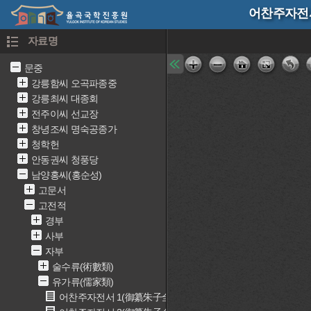
어찬주자전서
자료명
문중
강릉함씨 오곡파종중
강릉최씨 대종회
전주이씨 선교장
창녕조씨 명숙공종가
청학헌
안동권씨 청풍당
남양홍씨(홍순성)
고문서
고전적
경부
사부
자부
술수류(術數類)
유가류(儒家類)
어찬주자전서 1(御纂朱子全書 1)