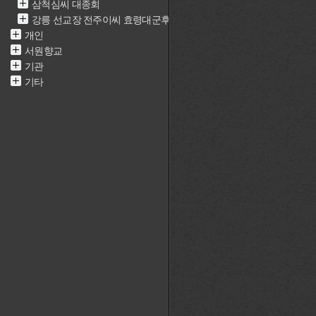
삼척심씨 대종회
강릉 선교장 전주이씨 효령대군후손가
개인
서원향교
기관
기타