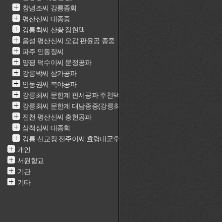
창녕조씨 강릉종회
평산신씨 대종중
강릉최씨 산황 장현댁
음성 평산신씨 오갑 판윤공 종중
파주 인동장씨
양평 덕수이씨 문정공파
강릉박씨 삼가공파
안동권씨 복야공파
강릉최씨 문한계 판서공파 주천댁(최근중)
강릉최씨 문한계 대남종중(강릉최씨 문한계 재실)
진천 평산신씨 충헌공파
삼척심씨 대종회
강릉 선교장 전주이씨 효령대군후손가
개인
서원향교
기관
기타