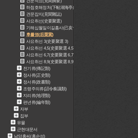
견문적요(見聞摘要)
하첩호해정처(下帖湖海亭處)
견문잡지(見聞雜誌)
사요취선(史要聚選)
기해십월일이길흠사(己亥十月日以佶欽事)
후률명(后栗蓂)
사요취선 3(史要聚選 3)
사요취선 4,5(史要聚選 4,5)
사요취선 6,7(史要聚選 6,7)
사요취선 8,9(史要聚選 8,9)
전기류(傳記類)
정사류(正史類)
정서류(政書類)
조령주의류(詔令奏議類)
지리류(地理類)
편년류(編年類)
자부
집부
유물
근현대문서
남양홍씨(홍순성)