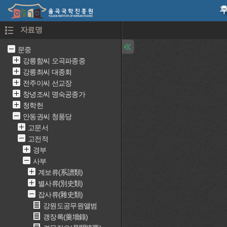
후
자료명
문중
강릉함씨 오곡파종중
강릉최씨 대종회
전주이씨 선교장
창녕조씨 명숙공종가
청학헌
안동권씨 청풍당
고문서
고전적
경부
사부
계보류(系譜類)
별사류(別史類)
잡사류(雜史類)
강원도공무원앨범
갱장록(羹墻錄)