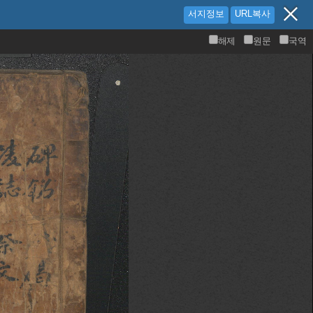
서지정보
URL복사
해제
원문
국역