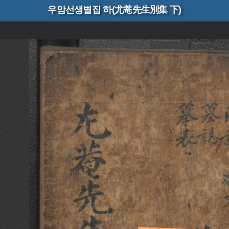
우암선생별집 하(尤菴先生別集 下)