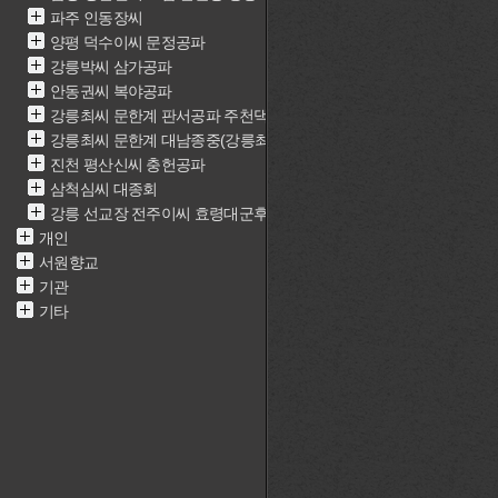
파주 인동장씨
양평 덕수이씨 문정공파
강릉박씨 삼가공파
안동권씨 복야공파
강릉최씨 문한계 판서공파 주천댁(최근중)
강릉최씨 문한계 대남종중(강릉최씨 문한계 재실)
진천 평산신씨 충헌공파
삼척심씨 대종회
강릉 선교장 전주이씨 효령대군후손가
개인
서원향교
기관
기타