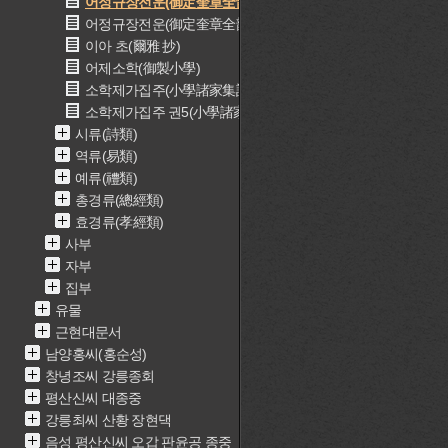
어정규장전운(御定奎章全韻)
어정규장전운(御定奎章全韻)
이아 초(爾雅 抄)
어제소학(御製小學)
소학제가집주(小學諸家集註)
소학제가집주 권5(小學諸家集註 卷5)
시류(詩類)
역류(易類)
예류(禮類)
총경류(總經類)
효경류(孝經類)
사부
자부
집부
유물
근현대문서
남양홍씨(홍순성)
창녕조씨 강릉종회
평산신씨 대종중
강릉최씨 산황 장현댁
음성 평산신씨 오갑 판윤공 종중