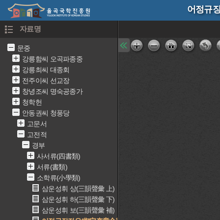
어정규장
자료명
문중
강릉함씨 오곡파종중
강릉최씨 대종회
전주이씨 선교장
창녕조씨 명숙공종가
청학헌
안동권씨 청풍당
고문서
고전적
경부
사서류(四書類)
서류(書類)
소학류(小學類)
삼운성휘 상(三韻聲彙 上)
삼운성휘 하(三韻聲彙 下)
삼운성휘 보(三韻聲彙 補)