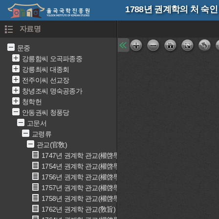
1788년 권계학의 처 숙인
자료명
문중
강릉함씨 오곡파종중
강릉최씨 대종회
전주이씨 선교장
창녕조씨 명숙공종가
청학헌
안동권씨 청풍당
고문서
교령류
관교(官敎)
1747년 권계학 관교(權啓學 官敎)
1754년 권계학 관교(權啓學 官敎)
1756년 권계학 관교(權啓學 官敎)
1757년 권계학 관교(權啓學 官敎)
1758년 권계학 관교(權啓學 官敎)
1762년 권계학 관교(敎旨)