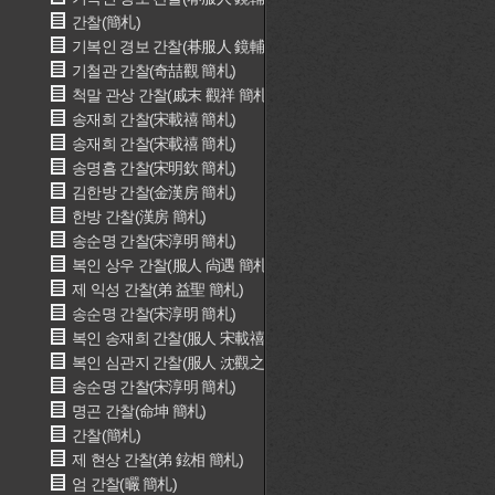
간찰(簡札)
기복인 경보 간찰(朞服人 鏡輔 簡札)
기철관 간찰(奇喆觀 簡札)
척말 관상 간찰(戚末 觀祥 簡札)
송재희 간찰(宋載禧 簡札)
송재희 간찰(宋載禧 簡札)
송명흠 간찰(宋明欽 簡札)
김한방 간찰(金漢房 簡札)
한방 간찰(漢房 簡札)
송순명 간찰(宋淳明 簡札)
복인 상우 간찰(服人 尙遇 簡札)
제 익성 간찰(弟 益聖 簡札)
송순명 간찰(宋淳明 簡札)
복인 송재희 간찰(服人 宋載禧 簡札)
복인 심관지 간찰(服人 沈觀之 簡札)
송순명 간찰(宋淳明 簡札)
명곤 간찰(命坤 簡札)
간찰(簡札)
제 현상 간찰(弟 鉉相 簡札)
엄 간찰(曮 簡札)