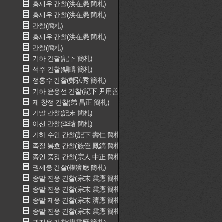
홍재우 간찰(洪在愚 簡札)
홍재우 간찰(洪在愚 簡札)
간찰(簡札)
홍재우 간찰(洪在愚 簡札)
간찰(簡札)
기하 간찰(記下 簡札)
석주 간찰(錫疇 簡札)
정홍수 간찰(鄭弘秀 簡札)
기하 윤용선 간찰(記下 尹用善 簡札)
제 창정 간찰(弟 昌正 簡札)
기말 간찰(記末 簡札)
이선 간찰(李璿 簡札)
기하 수인 간찰(記下 壽仁 簡札)
족질 봉호 간찰(族侄 鳳鎬 簡札)
종인 중정 간찰(宗人 中正 簡札)
권제응 간찰(權濟應 簡札)
종말 진응 간찰(宗末 震應 簡札)
종말 진응 간찰(宗末 震應 簡札)
종말 제응 간찰(宗末 濟應 簡札)
종말 진응 간찰(宗末 震應 簡札)