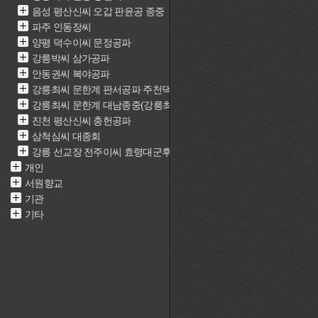
음성 평산신씨 오갑 판윤공 종중
파주 인동장씨
양평 덕수이씨 문정공파
강릉박씨 삼가공파
안동권씨 복야공파
강릉최씨 문한계 판서공파 주천댁(최근중)
강릉최씨 문한계 대남종중(강릉최씨 문한계 재실)
진천 평산신씨 충헌공파
삼척심씨 대종회
강릉 선교장 전주이씨 효령대군후손가
개인
서원향교
기관
기타