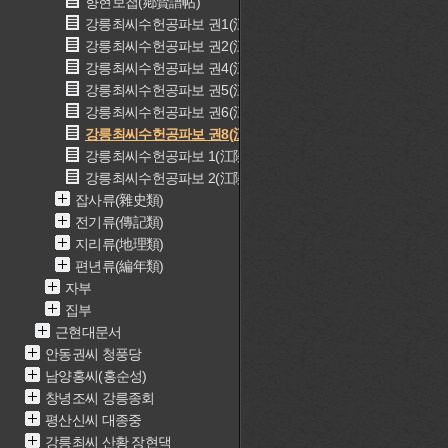
향현보첩(鄕賢譜帖)
강릉최씨수헌공파보 권1(江陵崔氏睡軒公派譜 권1)
강릉최씨수헌공파보 권2(江陵崔氏睡軒公派譜 권2)
강릉최씨수헌공파보 권4(江陵崔氏睡軒公派譜 권4)
강릉최씨수헌공파보 권5(江陵崔氏睡軒公派譜 권5)
강릉최씨수헌공파보 권6(江陵崔氏睡軒公派譜 권6)
강릉최씨수헌공파보 권8(江陵崔氏睡軒公派譜 권8)
강릉최씨수헌공파보 1(江陵崔氏睡軒公派譜 1)
강릉최씨수헌공파보 2(江陵崔氏睡軒公派譜 2)
잡사류(雜史類)
전기류(傳記類)
지리류(地理類)
편년류(編年類)
자부
집부
근현대문서
안동권씨 청풍당
남양홍씨(홍순성)
창녕조씨 강릉종회
평산신씨 대종중
강릉최씨 산황 장현댁