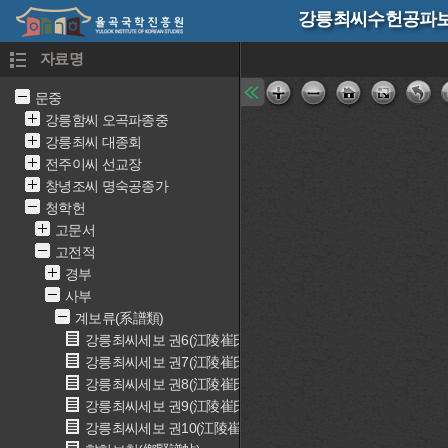
강릉최씨수헌공파보 
자료명
문중
강릉함씨 오곡파종중
강릉최씨 대종회
전주이씨 선교장
창녕조씨 명숙공종가
청학헌
고문서
고전적
경부
사부
계보류(系譜類)
강릉최씨세보 권6(江陵崔氏世譜 권6)
강릉최씨세보 권7(江陵崔氏世譜 권7)
강릉최씨세보 권8(江陵崔氏世譜 권8)
강릉최씨세보 권9(江陵崔氏世譜 권9)
강릉최씨세보 권10(江陵崔氏世譜 권10)