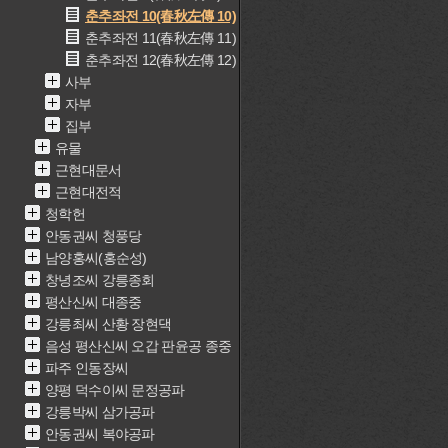
춘추좌전 10(春秋左傳 10)
춘추좌전 11(春秋左傳 11)
춘추좌전 12(春秋左傳 12)
사부
자부
집부
유물
근현대문서
근현대전적
청학헌
안동권씨 청풍당
남양홍씨(홍순성)
창녕조씨 강릉종회
평산신씨 대종중
강릉최씨 산황 장현댁
음성 평산신씨 오갑 판윤공 종중
파주 인동장씨
양평 덕수이씨 문정공파
강릉박씨 삼가공파
안동권씨 복야공파