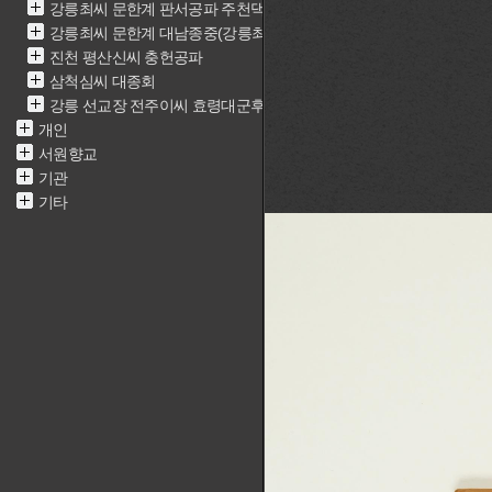
강릉최씨 문한계 판서공파 주천댁(최근중)
강릉최씨 문한계 대남종중(강릉최씨 문한계 재실)
진천 평산신씨 충헌공파
삼척심씨 대종회
강릉 선교장 전주이씨 효령대군후손가
개인
서원향교
기관
기타