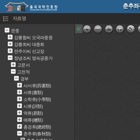
춘추좌전
자료명
문중
강릉함씨 오곡파종중
강릉최씨 대종회
전주이씨 선교장
창녕조씨 명숙공종가
고문서
고전적
경부
사서류(四書類)
서류(書類)
소학류(小學類)
시류(詩類)
역류(易類)
예류(禮類)
총경류(總經類)
춘추류(春秋類)