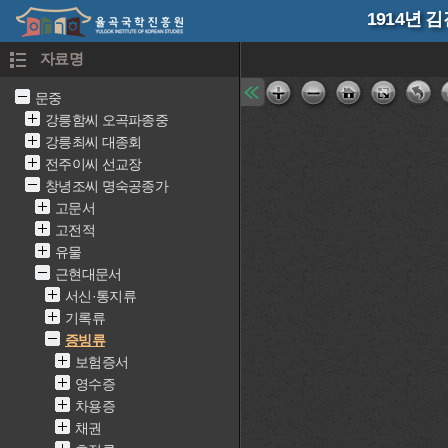
1914년 
자료명
문중
강릉함씨 오곡파종중
강릉최씨 대종회
전주이씨 선교장
창녕조씨 명숙공종가
고문서
고전적
유물
근현대문서
서신·통지류
기록류
증빙류
보험증서
영수증
차용증
채권