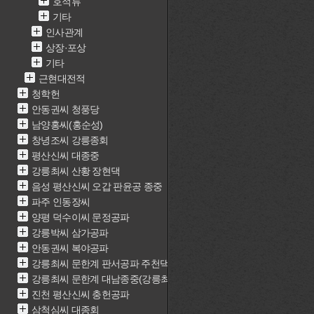
호적류
기타
인사관계
상장·포상
기타
근현대전적
청학헌
안동권씨 청풍당
남양홍씨(홍순성)
창녕조씨 강릉종회
평산신씨 대종중
강릉최씨 산황 장현댁
음성 평산신씨 오갑 판윤공 종중
파주 인동장씨
양평 덕수이씨 문정공파
강릉박씨 삼가공파
안동권씨 복야공파
강릉최씨 문한계 판서공파 주천댁(최근중)
강릉최씨 문한계 대남종중(강릉최씨 문한계 재실)
진천 평산신씨 충헌공파
삼척심씨 대종회