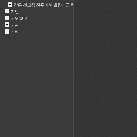
강릉 선교장 전주이씨 효령대군후손가
개인
서원향교
기관
기타