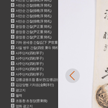
서만순 간찰(徐晩淳 簡札)
서만순 간찰(徐晩淳 簡札)
서만순 간찰(徐晩淳 簡札)
서만순 간찰(徐晩淳 簡札)
서만순 간찰(徐晩淳 簡札)
윤정중 간찰(尹正重 簡札)
윤정중 간찰(尹正重 簡札)
윤정중 간찰(尹正重 簡札)
기하 윤세중 간찰(記下 尹世重 簡札)
사질 병두 간찰(四侄 秉斗 簡札)
사주단자(四柱單子)
사주단자(四柱單子)
사주단자(四柱單子)
사주단자(四柱單子)
사주단자(四柱單子)
강릉금융조합 홍보문(강릉금융조합)
김강양행 기차표(金剛洋行)
광고지
월력
조동환 초청장(曺東煥)
영화 광고지