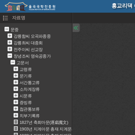
홍교리댁 
자료명
문중
강릉함씨 오곡파종중
강릉최씨 대종회
전주이씨 선교장
창녕조씨 명숙공종가
고문서
교령류
문기류
서간통고류
소차계장류
시문류
증빙류
첩관통보류
치부기록류
1827년 축희마문(逐戱魔文)
1903년 지계아문 총재 지계문서(地契衙門 總裁 地契文書)