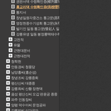
권판서댁 수령확인증(權判書宅)
홍교리댁 수령확인증(洪校理宅)
통지서
창녕일원각중건소 통고문(昌寧一源閣重建所)
영정헌중수기성회 통고문(永亭軒重修期成會)
발기인 일동 통고문(發起人 일동)
강릉유생 일동 봉정롱택태수족자(江陵儒生 일동 奉呈瀧澤太守簇子
고전적
유물
근현대문서
근현대전적
청학헌
안동권씨 청풍당
남양홍씨(홍순성)
창녕조씨 강릉종회
평산신씨 대종중
강릉최씨 산황 장현댁
음성 평산신씨 오갑 판윤공 종중
파주 인동장씨
양평 덕수이씨 문정공파
강릉박씨 삼가공파