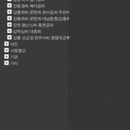
안동권씨 복야공파
강릉최씨 문한계 판서공파 주천댁(최근중)
강릉최씨 문한계 대남종중(강릉최씨 문한계 재실)
진천 평산신씨 충헌공파
삼척심씨 대종회
강릉 선교장 전주이씨 효령대군후손가
개인
서원향교
기관
기타