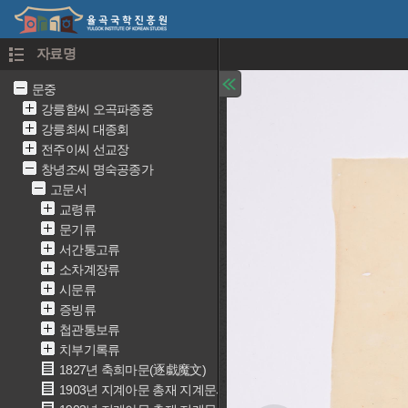
자료명
문중
강릉함씨 오곡파종중
강릉최씨 대종회
전주이씨 선교장
창녕조씨 명숙공종가
고문서
교령류
문기류
서간통고류
소차계장류
시문류
증빙류
첩관통보류
치부기록류
1827년 축희마문(逐戱魔文)
1903년 지계아문 총재 지계문서(地契衙門 總裁 地契文書)