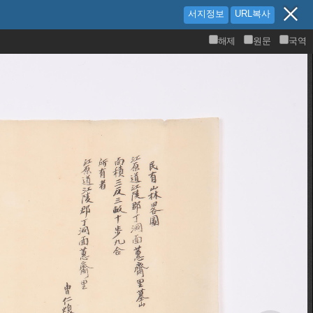
서지정보
URL복사
해제
원문
국역