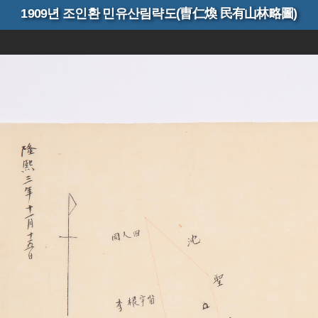
1909년 조인환 민유산림략도(曺仁煥 民有山林略圖)