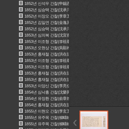
1852년 신석우 간찰(申錫愚 簡札)
1852년 심승택 간찰(沈承澤 簡札)
1852년 이장오 간찰(李章五 簡札)
1852년 김일연 간찰(金逸淵 簡札)
1852년 심승택 간찰(沈承澤 簡札)
1853년 심의복 간찰(沈宜復 簡札)
1853년 이조형 간찰(李祖馨 簡札)
1853년 오현상 간찰(吳顯相 簡札)
1853년 홍재철 간찰(洪在喆 簡札)
1853년 이조형 간찰(李祖馨 簡札)
1853년 이조형 간찰(李祖馨 簡札)
1853년 홍재철 간찰(洪在喆 簡札)
1853년 홍재철 간찰(洪在喆 簡札)
1853년 이양신 간찰(李亮信 簡札)
1854년 심낙흥 간찰(沈樂興 簡札)
1854년 유장환 간찰(俞章煥 簡札)
1854년 홍재철 간찰(洪在喆 簡札)
1855년 이현오 간찰(李玄五 簡札)
1855년 유주목 간찰(柳疇睦 簡札)
1855년 유주목 간찰(柳疇睦 簡札)