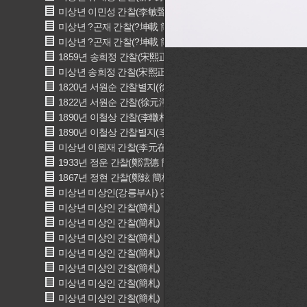
미상년 이민성 간찰(李敏聲 簡札)
미상년 ?곤재 간찰(?坤載 簡札)
미상년 ?곤재 간찰(?坤載 簡札)
1859년 송희정 간찰(宋熙正 簡札)
미상년 송희정 간찰(宋熙正 簡札)
1820년 서원순 간찰별지(徐元淳 簡札別紙)
1822년 서원순 간찰(徐元淳 簡札)
1890년 이철상 간찰(李轍相 簡札)
1890년 이철상 간찰별지(李轍相 簡札別紙)
미상년 이원재 간찰(李元在 簡札)
1933년 정운 간찰(鄭澐德 簡札)
1867년 정현 간찰(鄭鉉 簡札)
미상년 미상인(강릉부사) 간찰(簡札)
미상년 미상인 간찰(簡札)
미상년 미상인 간찰(簡札)
미상년 미상인 간찰(簡札)
미상년 미상인 간찰(簡札)
미상년 미상인 간찰(簡札)
미상년 미상인 간찰(簡札)
미상년 미상인 간찰(簡札)