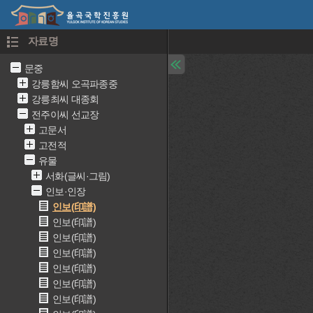
자료명
문중
강릉함씨 오곡파종중
강릉최씨 대종회
전주이씨 선교장
고문서
고전적
유물
서화(글씨·그림)
인보·인장
인보(印譜)
인보(印譜)
인보(印譜)
인보(印譜)
인보(印譜)
인보(印譜)
인보(印譜)