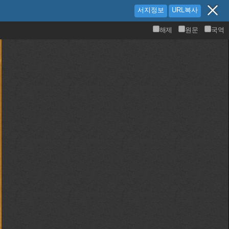
서지정보
URL복사
해제
원문
국역