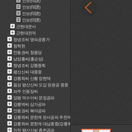
인보(印譜)
인보(印譜)
인보(印譜)
인보(印譜)
근현대문서
근현대전적
창녕조씨 명숙공종가
청학헌
안동권씨 청풍당
남양홍씨(홍순성)
창녕조씨 강릉종회
평산신씨 대종중
강릉최씨 산황 장현댁
음성 평산신씨 오갑 판윤공 종중
파주 인동장씨
양평 덕수이씨 문정공파
강릉박씨 삼가공파
안동권씨 복야공파
강릉최씨 문한계 판서공파 주천댁(최근중)
강릉최씨 문한계 대남종중(강릉최씨 문한계 재실)
진천 평산신씨 충헌공파