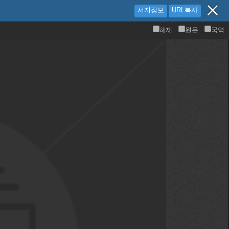
서지정보
URL복사
해제
원문
국역