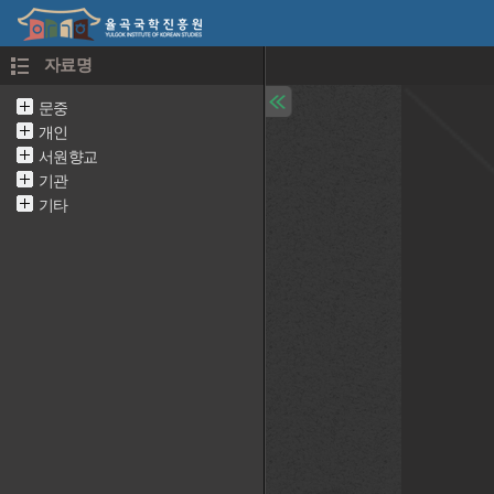
자료명
문중
개인
서원향교
기관
기타