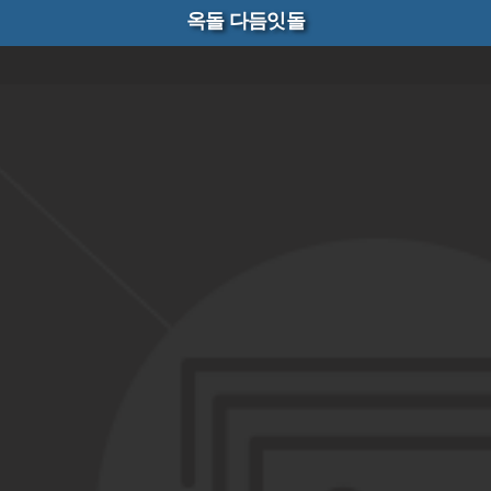
옥돌 다듬잇돌