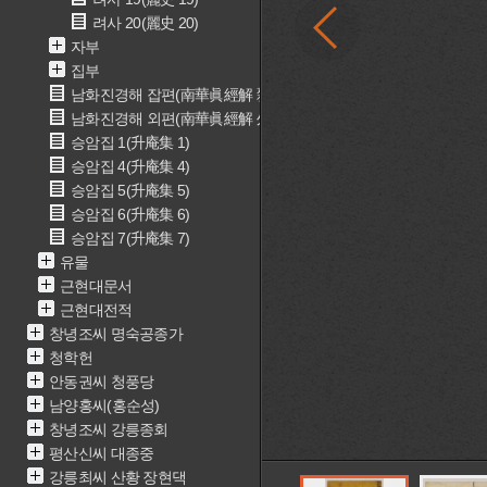
려사 20(麗史 20)
자부
집부
남화진경해 잡편(南華眞經解 雜篇)
남화진경해 외편(南華眞經解 外篇)
승암집 1(升庵集 1)
승암집 4(升庵集 4)
승암집 5(升庵集 5)
승암집 6(升庵集 6)
승암집 7(升庵集 7)
유물
근현대문서
근현대전적
창녕조씨 명숙공종가
청학헌
안동권씨 청풍당
남양홍씨(홍순성)
창녕조씨 강릉종회
평산신씨 대종중
강릉최씨 산황 장현댁