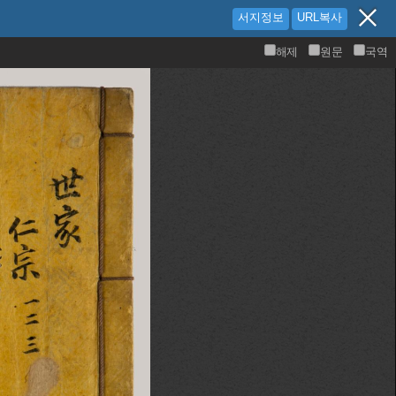
서지정보
URL복사
해제
원문
국역