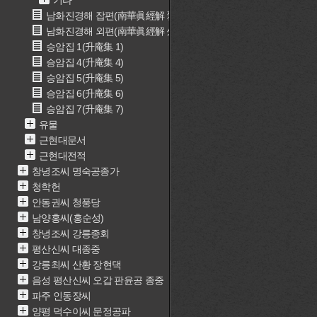
기타
남화진경해 잡편(南華眞經解 雜篇)
남화진경해 외편(南華眞經解 外篇)
승암집 1(升庵集 1)
승암집 4(升庵集 4)
승암집 5(升庵集 5)
승암집 6(升庵集 6)
승암집 7(升庵集 7)
유물
근현대문서
근현대전적
창녕조씨 명숙공종가
청학헌
안동권씨 청풍당
남양홍씨(홍순성)
창녕조씨 강릉종회
평산신씨 대종중
강릉최씨 산황 장현댁
음성 평산신씨 오갑 판윤공 종중
파주 인동장씨
양평 덕수이씨 문정공파