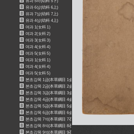
유과 5하(幼科 5下)
유과 6상(幼科 6上)
유과 7상(幼科 7上)
유과 4상(幼科 4上)
여과 1(女科 1)
여과 2(女科 2)
여과 3(女科 3)
여과 4(女科 4)
여과 5(女科 5)
여과 1(女科 1)
여과 4(女科 4)
여과 5(女科 5)
본초강목 1금(本草綱目 1金)
본초강목 2금(本草綱目 2金)
본초강목 3금(本草綱目 3金)
본초강목 4금(本草綱目 4金)
본초강목 5금(本草綱目 5金)
본초강목 6금(本草綱目 6金)
본초강목 7석(本草綱目 7石)
본초강목 8석(本草綱目 8石)
본초강목 9석(本草綱目 9石)