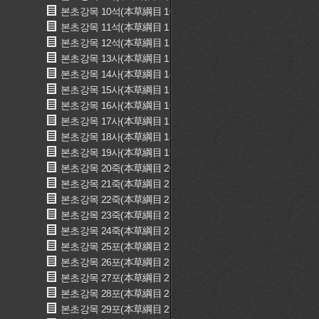
본초강목 10석(本草綱目 10石)
본초강목 11석(本草綱目 11石)
본초강목 12석(本草綱目 12石)
본초강목 13사(本草綱目 13絲)
본초강목 14사(本草綱目 14絲)
본초강목 15사(本草綱目 15絲)
본초강목 16사(本草綱目 16絲)
본초강목 17사(本草綱目 17絲)
본초강목 18사(本草綱目 18絲)
본초강목 19사(本草綱目 19絲)
본초강목 20죽(本草綱目 20竹)
본초강목 21죽(本草綱目 21竹)
본초강목 22죽(本草綱目 22竹)
본초강목 23죽(本草綱目 23竹)
본초강목 24죽(本草綱目 24竹)
본초강목 25포(本草綱目 25匏)
본초강목 26포(本草綱目 26匏)
본초강목 27포(本草綱目 27匏)
본초강목 28포(本草綱目 28匏)
본초강목 29포(本草綱目 29匏)