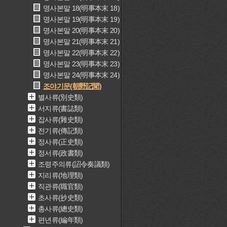
명사본말 18(明事本末 18)
명사본말 19(明事本末 19)
명사본말 20(明事本末 20)
명사본말 21(明事本末 21)
명사본말 22(明事本末 22)
명사본말 23(明事本末 23)
명사본말 24(明事本末 24)
조야기문(朝野記聞)
별사류(別史類)
서지류(書誌類)
잡사류(雜史類)
전기류(傳記類)
정사류(正史類)
정서류(政書類)
조령주의류(詔令奏議類)
지리류(地理類)
직관류(職官類)
초사류(抄史類)
총사류(總史類)
편년류(編年類)