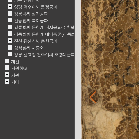
파주 인동장씨
양평 덕수이씨 문정공파
강릉박씨 삼가공파
안동권씨 복야공파
강릉최씨 문한계 판서공파 주천댁(최근중)
강릉최씨 문한계 대남종중(강릉최씨 문한계 재실)
진천 평산신씨 충헌공파
삼척심씨 대종회
강릉 선교장 전주이씨 효령대군후손가
개인
서원향교
기관
기타