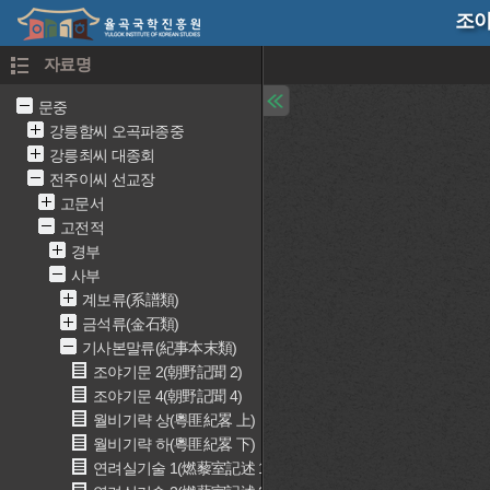
조야
자료명
문중
강릉함씨 오곡파종중
강릉최씨 대종회
전주이씨 선교장
고문서
고전적
경부
사부
계보류(系譜類)
금석류(金石類)
기사본말류(紀事本末類)
조야기문 2(朝野記聞 2)
조야기문 4(朝野記聞 4)
월비기략 상(粵匪紀畧 上)
월비기략 하(粵匪紀畧 下)
연려실기술 1(燃藜室記述 1)