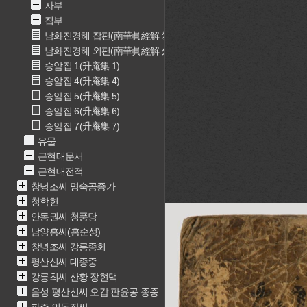
자부
집부
남화진경해 잡편(南華眞經解 雜篇)
남화진경해 외편(南華眞經解 外篇)
승암집 1(升庵集 1)
승암집 4(升庵集 4)
승암집 5(升庵集 5)
승암집 6(升庵集 6)
승암집 7(升庵集 7)
유물
근현대문서
근현대전적
창녕조씨 명숙공종가
청학헌
안동권씨 청풍당
남양홍씨(홍순성)
창녕조씨 강릉종회
평산신씨 대종중
강릉최씨 산황 장현댁
음성 평산신씨 오갑 판윤공 종중