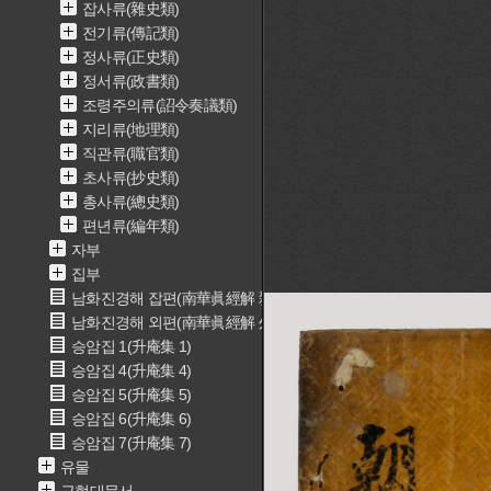
잡사류(雜史類)
전기류(傳記類)
정사류(正史類)
정서류(政書類)
조령주의류(詔令奏議類)
지리류(地理類)
직관류(職官類)
초사류(抄史類)
총사류(總史類)
편년류(編年類)
자부
집부
남화진경해 잡편(南華眞經解 雜篇)
남화진경해 외편(南華眞經解 外篇)
승암집 1(升庵集 1)
승암집 4(升庵集 4)
승암집 5(升庵集 5)
승암집 6(升庵集 6)
승암집 7(升庵集 7)
유물