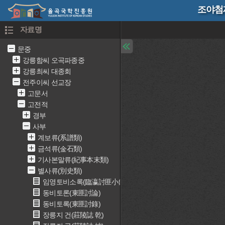
조야첨재
자료명
문중
강릉함씨 오곡파종중
강릉최씨 대종회
전주이씨 선교장
고문서
고전적
경부
사부
계보류(系譜類)
금석류(金石類)
기사본말류(紀事本末類)
별사류(別史類)
임영토비소록(臨瀛討匪小錄)
동비토론(東匪討論)
동비토록(東匪討錄)
장릉지 건(莊陵誌 乾)