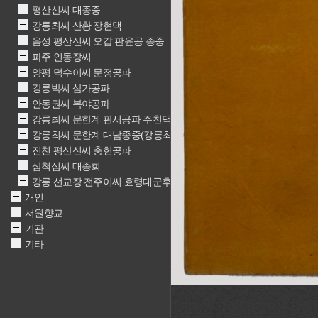
평산신씨 대종중
강릉최씨 산황 장현댁
음성 평산신씨 오갑 판윤공 종중
파주 인동장씨
양평 덕수이씨 문정공파
강릉박씨 삼가공파
안동권씨 복야공파
강릉최씨 문한계 판서공파 주천댁(최근중)
강릉최씨 문한계 대남종중(강릉최씨 문한계 재실)
진천 평산신씨 충헌공파
삼척심씨 대종회
강릉 선교장 전주이씨 효령대군후손가
개인
서원향교
기관
기타