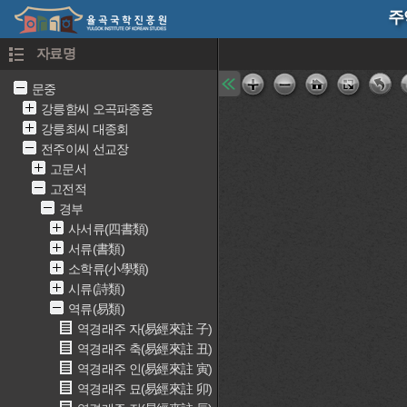
주
자료명
문중
강릉함씨 오곡파종중
강릉최씨 대종회
전주이씨 선교장
고문서
고전적
경부
사서류(四書類)
서류(書類)
소학류(小學類)
시류(詩類)
역류(易類)
역경래주 자(易經來註 子)
역경래주 축(易經來註 丑)
역경래주 인(易經來註 寅)
역경래주 묘(易經來註 卯)