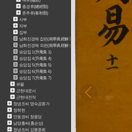
예류(禮類)
총경류(總經類)
춘추류(春秋類)
사부
자부
집부
남화진경해 잡편(南華眞經解 雜篇)
남화진경해 외편(南華眞經解 外篇)
승암집 1(升庵集 1)
승암집 4(升庵集 4)
승암집 5(升庵集 5)
승암집 6(升庵集 6)
승암집 7(升庵集 7)
유물
근현대문서
근현대전적
창녕조씨 명숙공종가
청학헌
안동권씨 청풍당
남양홍씨(홍순성)
창녕조씨 강릉종회