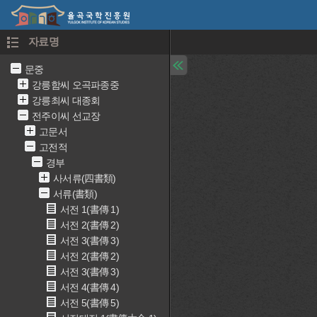
자료명
문중
강릉함씨 오곡파종중
강릉최씨 대종회
전주이씨 선교장
고문서
고전적
경부
사서류(四書類)
서류(書類)
서전 1(書傳 1)
서전 2(書傳 2)
서전 3(書傳 3)
서전 2(書傳 2)
서전 3(書傳 3)
서전 4(書傳 4)
서전 5(書傳 5)