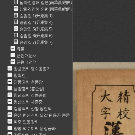
남화진경해 잡편(南華眞經解 雜篇)
남화진경해 외편(南華眞經解 外篇)
승암집 1(升庵集 1)
승암집 4(升庵集 4)
승암집 5(升庵集 5)
승암집 6(升庵集 6)
승암집 7(升庵集 7)
유물
근현대문서
근현대전적
창녕조씨 명숙공종가
청학헌
안동권씨 청풍당
남양홍씨(홍순성)
창녕조씨 강릉종회
평산신씨 대종중
강릉최씨 산황 장현댁
음성 평산신씨 오갑 판윤공 종중
파주 인동장씨
양평 덕수이씨 문정공파