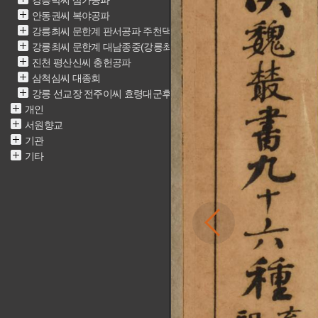
강릉박씨 삼가공파
안동권씨 복야공파
강릉최씨 문한계 판서공파 주천댁(최근중)
강릉최씨 문한계 대남종중(강릉최씨 문한계 재실)
진천 평산신씨 충헌공파
삼척심씨 대종회
강릉 선교장 전주이씨 효령대군후손가
개인
서원향교
기관
기타