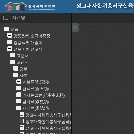
정교대자한위총서구십육종 
자료명
문중
강릉함씨 오곡파종중
강릉최씨 대종회
전주이씨 선교장
고문서
고전적
경부
사부
계보류(系譜類)
금석류(金石類)
기사본말류(紀事本末類)
별사류(別史類)
서지류(書誌類)
정교대자한위총서구십육종 1(精校大字漢魏叢書九十六種 1)
정교대자한위총서구십육종 2(精校大字漢魏叢書九十六種 2)
정교대자한위총서구십육종 3(精校大字漢魏叢書九十六種 3)