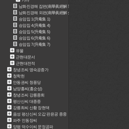
기타
남화진경해 잡편(南華眞經解 雜篇)
남화진경해 외편(南華眞經解 外篇)
승암집 1(升庵集 1)
승암집 4(升庵集 4)
승암집 5(升庵集 5)
승암집 6(升庵集 6)
승암집 7(升庵集 7)
유물
근현대문서
근현대전적
창녕조씨 명숙공종가
청학헌
안동권씨 청풍당
남양홍씨(홍순성)
창녕조씨 강릉종회
평산신씨 대종중
강릉최씨 산황 장현댁
음성 평산신씨 오갑 판윤공 종중
파주 인동장씨
양평 덕수이씨 문정공파