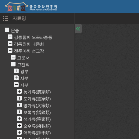
자료명
문중
강릉함씨 오곡파종중
강릉최씨 대종회
전주이씨 선교장
고문서
고전적
경부
사부
자부
농가류(農家類)
도가류(道家類)
병가류(兵家類)
보록류(譜錄類)
석가류(釋家類)
술수류(術數類)
역학류(譯學類)