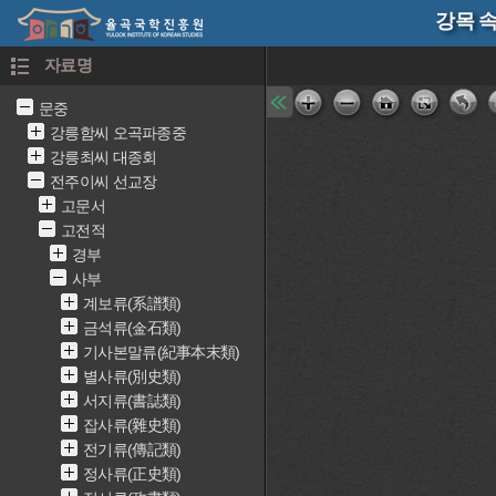
강목 속 
자료명
문중
강릉함씨 오곡파종중
강릉최씨 대종회
전주이씨 선교장
고문서
고전적
경부
사부
계보류(系譜類)
금석류(金石類)
기사본말류(紀事本末類)
별사류(別史類)
서지류(書誌類)
잡사류(雜史類)
전기류(傳記類)
정사류(正史類)