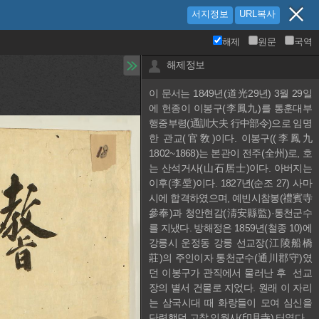
서지정보
URL복사
해제
원문
국역
해제정보
이 문서는 1849년(道光29년) 3월 29일
에 헌종이 이봉구(李鳳九)를 통훈대부 
행중부령(通訓大夫 行中部令)으로 임명
한 관교(官敎)이다. 이봉구((李鳳九 
1802~1868)는 본관이 전주(全州)로, 호
는 산석거사(山石居士)이다. 아버지는 
이후(李垕)이다. 1827년(순조 27) 사마
시에 합격하였으며, 예빈시참봉(禮賓寺
參奉)과 청안현감(淸安縣監)·통천군수
를 지냈다. 방해정은 1859년(철종 10)에 
강릉시 운정동 강릉 선교장(江陵船橋
莊)의 주인이자 통천군수(通川郡守)였
던 이봉구가 관직에서 물러난 후  선교
장의 별서 건물로 지었다. 원래 이 자리
는 삼국시대 때 화랑들이 모여 심신을 
단련했던 고찰 인월사(印月寺) 터였다. 
